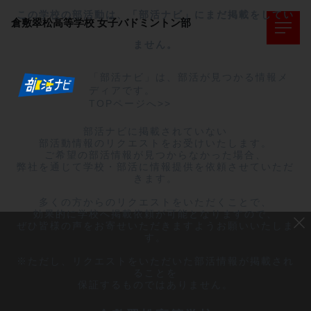
この学校の部活動は、「部活ナビ」にまだ掲載をしてい
倉敷翠松高等学校
女子バドミントン部
ません。
「部活ナビ」は、部活が見つかる情報メ
ディアです。
TOPページへ>>
部活ナビに掲載されていない

部活動情報のリクエストをお受けいたします。

ご希望の部活情報が見つからなかった場合、

弊社を通じて学校・部活に情報提供を依頼させていただ
きます。

多くの方からのリクエストをいただくことで、

効果的に学校へ掲載依頼が可能となりますので、

ぜひ皆様の声をお寄せいただきますようお願いいたしま
す。

※ただし、リクエストをいただいた部活情報が掲載され
ることを

保証するものではありません。