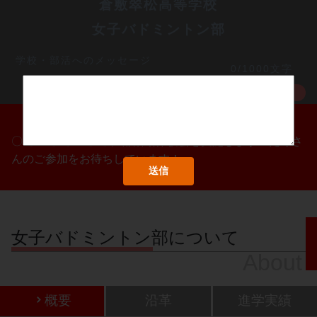
倉敷翠松高等学校
女子バドミントン部
学校・部活へのメッセージ
0/1000文字
MORE
〇/〇・〇/〇・〇/〇に部活動体験会を実施します！たくさ
んのご参加をお待ちしています！
女子バドミントン部について
About
概要
沿革
進学実績