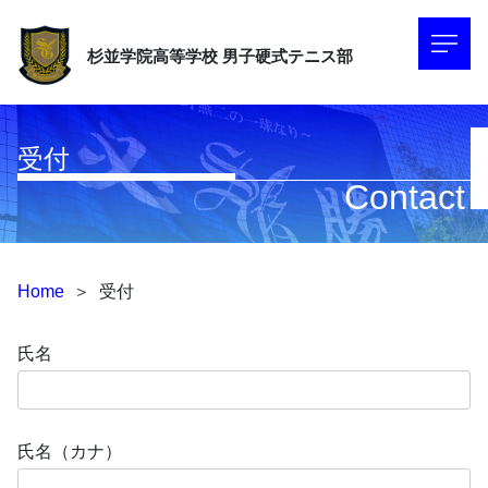
杉並学院高等学校
男子硬式テニス部
受付
Contact
Home
＞
受付
氏名
氏名（カナ）