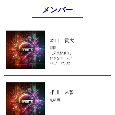
メンバー
本山 貴大
顧問
（天文部兼任）
好きなゲーム：
FF14　PSO2
相川 来誓
副顧問