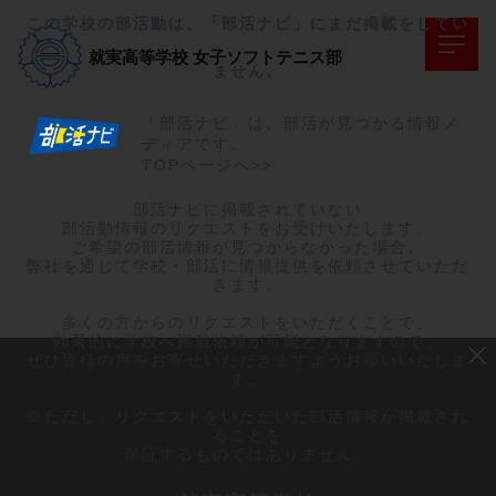
この学校の部活動は、「部活ナビ」にまだ掲載をしてい
就実高等学校
女子ソフトテニス部
ません。
「部活ナビ」は、部活が見つかる情報メ
ディアです。
TOPページへ>>
部活ナビに掲載されていない

部活動情報のリクエストをお受けいたします。

ご希望の部活情報が見つからなかった場合、

弊社を通じて学校・部活に情報提供を依頼させていただ
きます。

多くの方からのリクエストをいただくことで、

効果的に学校へ掲載依頼が可能となりますので、

ぜひ皆様の声をお寄せいただきますようお願いいたしま
す。

※ただし、リクエストをいただいた部活情報が掲載され
ることを

保証するものではありません。