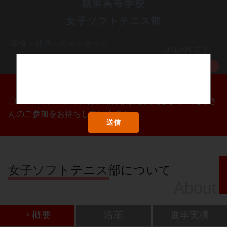
就実高等学校
女子ソフトテニス部
学校・部活へのメッセージ
0/1000文字
MORE
〇/〇・〇/〇・〇/〇に部活動体験会を実施します！たくさ
んのご参加をお待ちしています！
女子ソフトテニス部について
About
概要
沿革
進学実績