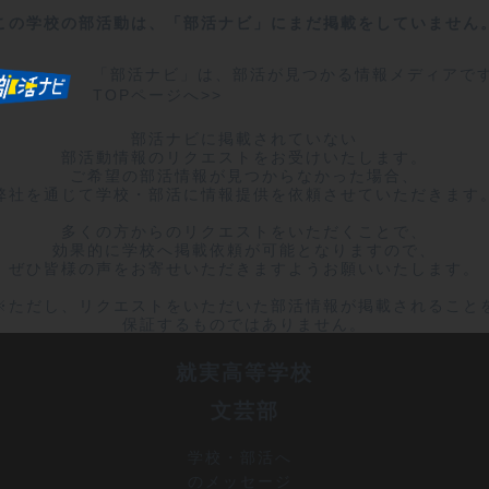
この学校の部活動は、「部活ナビ」にまだ掲載をしていません
「部活ナビ」は、部活が見つかる情報メディアで
TOPページへ>>
部活ナビに掲載されていない

部活動情報のリクエストをお受けいたします。

ご希望の部活情報が見つからなかった場合、

弊社を通じて学校・部活に情報提供を依頼させていただきます。
多くの方からのリクエストをいただくことで、

効果的に学校へ掲載依頼が可能となりますので、

ぜひ皆様の声をお寄せいただきますようお願いいたします。

※ただし、リクエストをいただいた部活情報が掲載されることを
保証するものではありません。
就実高等学校
文芸部
学校・部活へ
のメッセージ