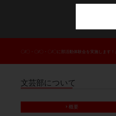
〇/〇・〇/〇・〇/〇に部活動体験会を実施します
文芸部について
概要