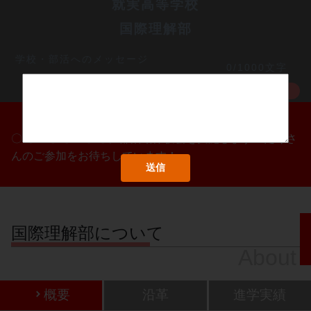
就実高等学校
国際理解部
学校・部活へのメッセージ
0/1000文字
MORE
〇/〇・〇/〇・〇/〇に部活動体験会を実施します！たくさ
んのご参加をお待ちしています！
国際理解部について
About
概要
沿革
進学実績