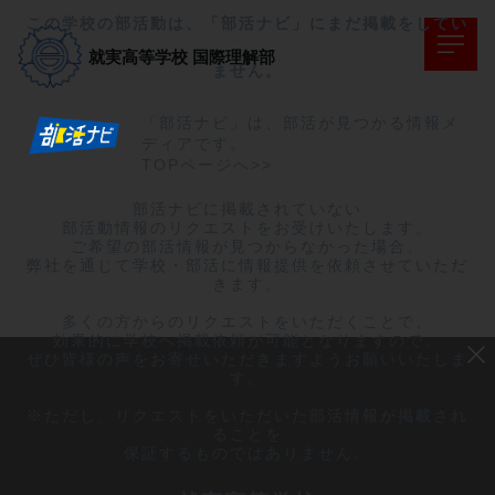
この学校の部活動は、「部活ナビ」にまだ掲載をしてい
就実高等学校
国際理解部
ません。
「部活ナビ」は、部活が見つかる情報メ
ディアです。
TOPページへ>>
部活ナビに掲載されていない

部活動情報のリクエストをお受けいたします。

ご希望の部活情報が見つからなかった場合、

弊社を通じて学校・部活に情報提供を依頼させていただ
きます。

多くの方からのリクエストをいただくことで、

効果的に学校へ掲載依頼が可能となりますので、

ぜひ皆様の声をお寄せいただきますようお願いいたしま
す。

※ただし、リクエストをいただいた部活情報が掲載され
ることを

保証するものではありません。