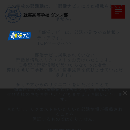
この学校の部活動は、「部活ナビ」にまだ掲載をしてい
就実高等学校
ダンス部
ません。
「部活ナビ」は、部活が見つかる情報メ
ディアです。
TOPページへ>>
部活ナビに掲載されていない

部活動情報のリクエストをお受けいたします。

ご希望の部活情報が見つからなかった場合、

弊社を通じて学校・部活に情報提供を依頼させていただ
きます。

多くの方からのリクエストをいただくことで、

効果的に学校へ掲載依頼が可能となりますので、

ぜひ皆様の声をお寄せいただきますようお願いいたしま
す。

※ただし、リクエストをいただいた部活情報が掲載され
ることを

保証するものではありません。