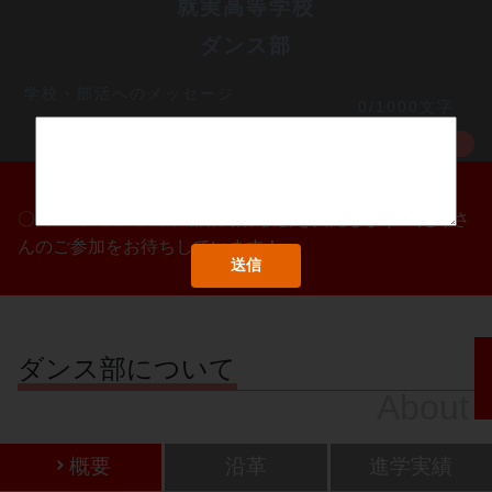
就実高等学校
ダンス部
学校・部活へのメッセージ
0/1000文字
MORE
〇/〇・〇/〇・〇/〇に部活動体験会を実施します！たくさ
んのご参加をお待ちしています！
ダンス部について
About
概要
沿革
進学実績