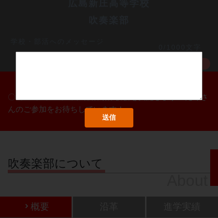
広島新庄高等学校
吹奏楽部
学校・部活へのメッセージ
0/1000文字
MORE
〇/〇・〇/〇・〇/〇に部活動体験会を実施します！たくさ
んのご参加をお待ちしています！
吹奏楽部について
About
概要
沿革
進学実績