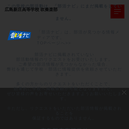
この学校の部活動は、「部活ナビ」にまだ掲載をしてい
広島新庄高等学校
吹奏楽部
ません。
「部活ナビ」は、部活が見つかる情報メ
ディアです。
TOPページへ>>
部活ナビに掲載されていない

部活動情報のリクエストをお受けいたします。

ご希望の部活情報が見つからなかった場合、

弊社を通じて学校・部活に情報提供を依頼させていただ
きます。

多くの方からのリクエストをいただくことで、

効果的に学校へ掲載依頼が可能となりますので、

ぜひ皆様の声をお寄せいただきますようお願いいたしま
す。

※ただし、リクエストをいただいた部活情報が掲載され
ることを

保証するものではありません。