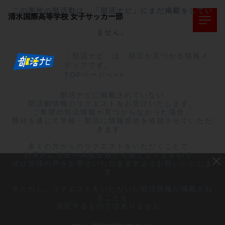
この学校の部活動は、「部活ナビ」にまだ掲載をしてい
清水国際高等学校
女子サッカー部
ません。
「部活ナビ」は、部活が見つかる情報メ
ディアです。
TOPページへ>>
部活ナビに掲載されていない

部活動情報のリクエストをお受けいたします。

ご希望の部活情報が見つからなかった場合、

弊社を通じて学校・部活に情報提供を依頼させていただ
きます。

多くの方からのリクエストをいただくことで、

効果的に学校へ掲載依頼が可能となりますので、

ぜひ皆様の声をお寄せいただきますようお願いいたしま
す。

※ただし、リクエストをいただいた部活情報が掲載され
ることを

保証するものではありません。