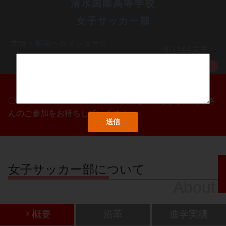
清水国際高等学校
女子サッカー部
学校・部活へのメッセージ
0/1000文字
MORE
〇/〇・〇/〇・〇/〇に部活動体験会を実施します！たくさ
んのご参加をお待ちしています！
女子サッカー部について
About
概要
沿革
進学実績