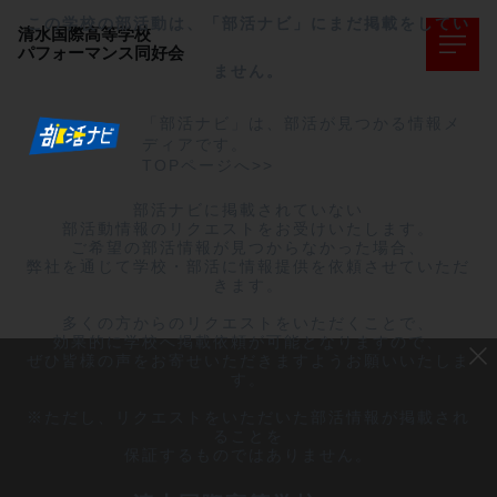
この学校の部活動は、「部活ナビ」にまだ掲載をしてい
清水国際高等学校
パフォーマンス同好会
ません。
「部活ナビ」は、部活が見つかる情報メ
ディアです。
TOPページへ>>
部活ナビに掲載されていない

部活動情報のリクエストをお受けいたします。

ご希望の部活情報が見つからなかった場合、

弊社を通じて学校・部活に情報提供を依頼させていただ
きます。

多くの方からのリクエストをいただくことで、

効果的に学校へ掲載依頼が可能となりますので、

ぜひ皆様の声をお寄せいただきますようお願いいたしま
す。

※ただし、リクエストをいただいた部活情報が掲載され
ることを

保証するものではありません。