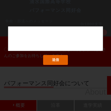
清水国際高等学校　　
パフォーマンス同好会
学校・部活へのメッセージ
0/1000文字
MORE
〇/〇・〇/〇・〇/〇に部活動体験会を実施します！たくさ
んのご参加をお待ちしています！
パフォーマンス同好会について
About
概要
沿革
進学実績