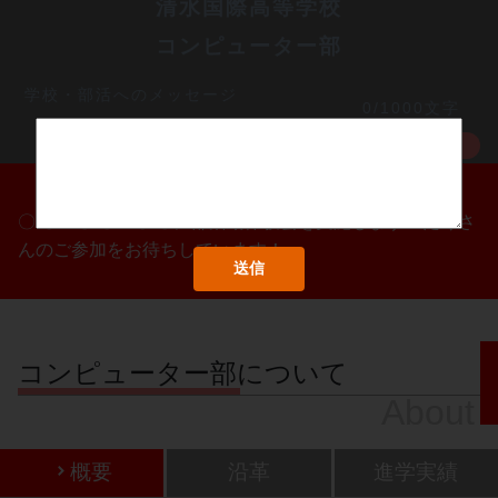
清水国際高等学校
コンピューター部
学校・部活へのメッセージ
0/1000文字
MORE
〇/〇・〇/〇・〇/〇に部活動体験会を実施します！たくさ
んのご参加をお待ちしています！
コンピューター部について
About
概要
沿革
進学実績