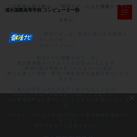
この学校の部活動は、「部活ナビ」にまだ掲載をしてい
清水国際高等学校
コンピューター部
ません。
「部活ナビ」は、部活が見つかる情報メ
ディアです。
TOPページへ>>
部活ナビに掲載されていない

部活動情報のリクエストをお受けいたします。

ご希望の部活情報が見つからなかった場合、

弊社を通じて学校・部活に情報提供を依頼させていただ
きます。

多くの方からのリクエストをいただくことで、

効果的に学校へ掲載依頼が可能となりますので、

ぜひ皆様の声をお寄せいただきますようお願いいたしま
す。

※ただし、リクエストをいただいた部活情報が掲載され
ることを

保証するものではありません。