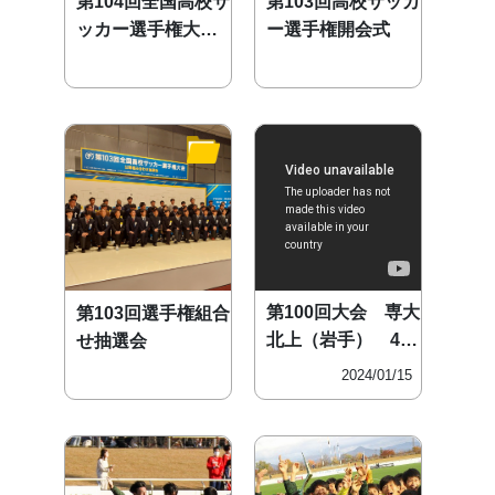
第104回全国高校サ
第103回高校サッカ
ッカー選手権大会
ー選手権開会式
抽選会
第100回大会 専大
第103回選手権組合
北上（岩手） 48
せ抽選会
代
2024/01/15