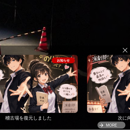
稽古場を復元しました
次に
MORE