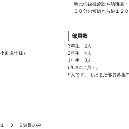
　地元の福祉施設や幼稚園・
　３０分の短編から約１２０
部員数
3年生：2人
小劇場仕様）
2年生：4人
1年生：3人
(2026年4月～)
9人です。まだまだ部員募集
１・３・５週目のみ