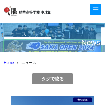
精華高等学校
卓球部
ニュース
News
Home
＞
ニュース
タグで絞る