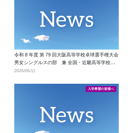
令和 8 年度 第 79 回大阪高等学校卓球選手権大会
男女シングルスの部 兼 全国・近畿高等学校卓
球選手権大会大阪府予選会 結果報告！！
2026/05/11