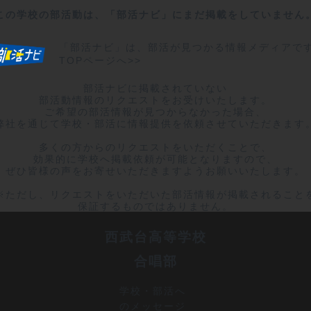
この学校の部活動は、「部活ナビ」にまだ掲載をしていません
「部活ナビ」は、部活が見つかる情報メディアで
TOPページへ>>
部活ナビに掲載されていない

部活動情報のリクエストをお受けいたします。

ご希望の部活情報が見つからなかった場合、

弊社を通じて学校・部活に情報提供を依頼させていただきます。
多くの方からのリクエストをいただくことで、

効果的に学校へ掲載依頼が可能となりますので、

ぜひ皆様の声をお寄せいただきますようお願いいたします。

※ただし、リクエストをいただいた部活情報が掲載されることを
保証するものではありません。
西武台高等学校
合唱部
学校・部活へ
のメッセージ