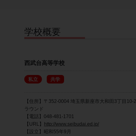
学校概要
西武台高等学校
私立
共学
【住所】〒352-0004 埼玉県新座市大和田3丁目1
ラウンド
【電話】048-481-1701
【URL】
http://www.seibudai.ed.jp/
【設立】昭和55年9月