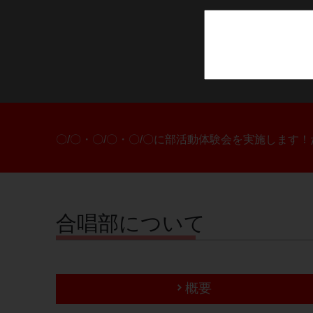
〇/〇・〇/〇・〇/〇に部活動体験会を実施します
合唱部について
概要