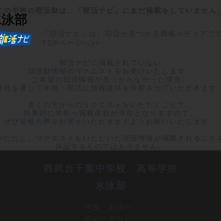
この学校の部活動は、「部活ナビ」にまだ掲載をしていません
水泳部
「部活ナビ」は、部活が見つかる情報メディアで
TOPページへ>>
部活ナビに掲載されていない

部活動情報のリクエストをお受けいたします。

ご希望の部活情報が見つからなかった場合、

弊社を通じて学校・部活に情報提供を依頼させていただきます。
多くの方からのリクエストをいただくことで、

効果的に学校へ掲載依頼が可能となりますので、

ぜひ皆様の声をお寄せいただきますようお願いいたします。

※ただし、リクエストをいただいた部活情報が掲載されることを
保証するものではありません。
西武台千葉中学校・高等学校
水泳部
学校・部活へ
のメッセージ