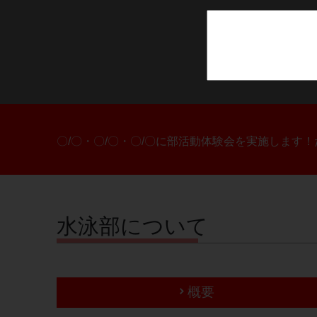
〇/〇・〇/〇・〇/〇に部活動体験会を実施します
水泳部について
概要