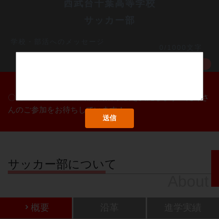
西武台千葉高等学校
サッカー部
学校・部活へのメッセージ
0/1000文字
MORE
〇/〇・〇/〇・〇/〇に部活動体験会を実施します！たくさ
んのご参加をお待ちしています！
サッカー部について
About
概要
沿革
進学実績