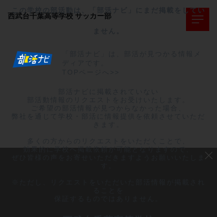
この学校の部活動は、「部活ナビ」にまだ掲載をしてい
西武台千葉高等学校
サッカー部
ません。
「部活ナビ」は、部活が見つかる情報メ
ディアです。
TOPページへ>>
部活ナビに掲載されていない

部活動情報のリクエストをお受けいたします。

ご希望の部活情報が見つからなかった場合、

弊社を通じて学校・部活に情報提供を依頼させていただ
きます。

多くの方からのリクエストをいただくことで、

効果的に学校へ掲載依頼が可能となりますので、

ぜひ皆様の声をお寄せいただきますようお願いいたしま
す。

※ただし、リクエストをいただいた部活情報が掲載され
ることを

保証するものではありません。