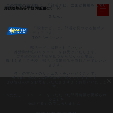
この学校の部活動は、「部活ナビ」にまだ掲載をしてい
慶應義塾高等学校
端艇部(ボート)
ません。
「部活ナビ」は、部活が見つかる情報メ
ディアです。
TOPページへ>>
部活ナビに掲載されていない

部活動情報のリクエストをお受けいたします。

ご希望の部活情報が見つからなかった場合、

弊社を通じて学校・部活に情報提供を依頼させていただ
きます。

多くの方からのリクエストをいただくことで、

効果的に学校へ掲載依頼が可能となりますので、

ぜひ皆様の声をお寄せいただきますようお願いいたしま
す。

※ただし、リクエストをいただいた部活情報が掲載され
ることを

保証するものではありません。