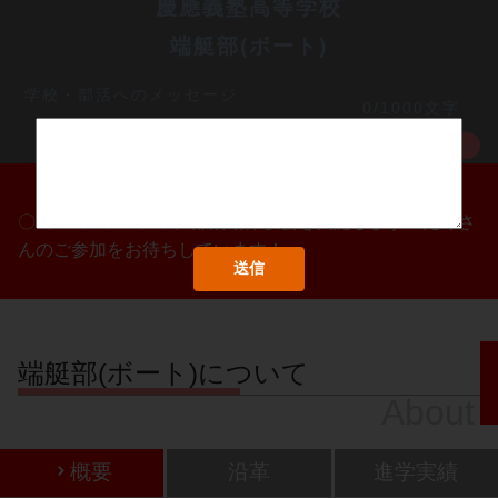
慶應義塾高等学校
端艇部(ボート)
学校・部活へのメッセージ
0/1000文字
MORE
〇/〇・〇/〇・〇/〇に部活動体験会を実施します！たくさ
んのご参加をお待ちしています！
端艇部(ボート)について
About
概要
沿革
進学実績