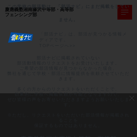
この学校の部活動は、「部活ナビ」にまだ掲載をしてい
慶應義塾湘南藤沢中等部・高等部
フェンシング部
ません。
「部活ナビ」は、部活が見つかる情報メ
ディアです。
TOPページへ>>
部活ナビに掲載されていない

部活動情報のリクエストをお受けいたします。

ご希望の部活情報が見つからなかった場合、

弊社を通じて学校・部活に情報提供を依頼させていただ
きます。

多くの方からのリクエストをいただくことで、

効果的に学校へ掲載依頼が可能となりますので、

ぜひ皆様の声をお寄せいただきますようお願いいたしま
す。

※ただし、リクエストをいただいた部活情報が掲載され
ることを

保証するものではありません。