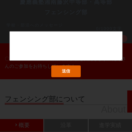
慶應義塾湘南藤沢中等部・高等部
フェンシング部
学校・部活へのメッセージ
0/1000文字
MORE
〇/〇・〇/〇・〇/〇に部活動体験会を実施します！たくさ
んのご参加をお待ちしています！
フェンシング部について
About
概要
沿革
進学実績