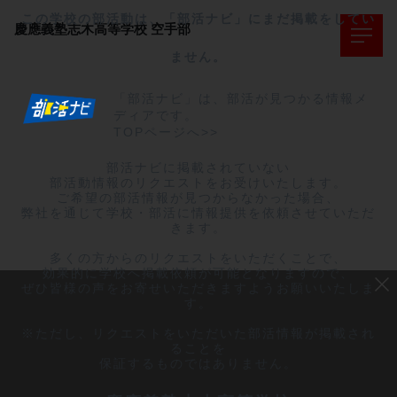
この学校の部活動は、「部活ナビ」にまだ掲載をしてい
慶應義塾志木高等学校
空手部
ません。
「部活ナビ」は、部活が見つかる情報メ
ディアです。
TOPページへ>>
部活ナビに掲載されていない

部活動情報のリクエストをお受けいたします。

ご希望の部活情報が見つからなかった場合、

弊社を通じて学校・部活に情報提供を依頼させていただ
きます。

多くの方からのリクエストをいただくことで、

効果的に学校へ掲載依頼が可能となりますので、

ぜひ皆様の声をお寄せいただきますようお願いいたしま
す。

※ただし、リクエストをいただいた部活情報が掲載され
ることを

保証するものではありません。