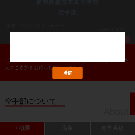
慶應義塾志木高等学校
空手部
学校・部活へのメッセージ
0/1000文字
MORE
〇/〇・〇/〇・〇/〇に部活動体験会を実施します！たくさ
んのご参加をお待ちしています！
空手部について
About
概要
沿革
進学実績