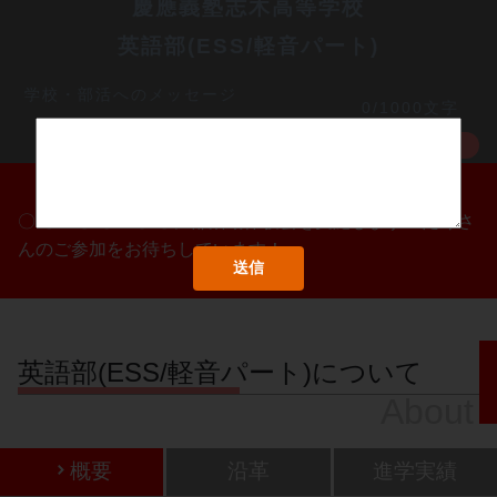
慶應義塾志木高等学校
英語部(ESS/軽音パート)
学校・部活へのメッセージ
0/1000文字
MORE
〇/〇・〇/〇・〇/〇に部活動体験会を実施します！たくさ
んのご参加をお待ちしています！
英語部(ESS/軽音パート)について
About
概要
沿革
進学実績