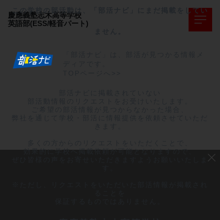
この学校の部活動は、「部活ナビ」にまだ掲載をしてい
慶應義塾志木高等学校
英語部(ESS/軽音パート)
ません。
「部活ナビ」は、部活が見つかる情報メ
ディアです。
TOPページへ>>
部活ナビに掲載されていない

部活動情報のリクエストをお受けいたします。

ご希望の部活情報が見つからなかった場合、

弊社を通じて学校・部活に情報提供を依頼させていただ
きます。

多くの方からのリクエストをいただくことで、

効果的に学校へ掲載依頼が可能となりますので、

ぜひ皆様の声をお寄せいただきますようお願いいたしま
す。

※ただし、リクエストをいただいた部活情報が掲載され
ることを

保証するものではありません。