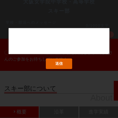
大阪女学院中学校・高等学校
スキー部
学校・部活へのメッセージ
0/1000文字
MORE
〇/〇・〇/〇・〇/〇に部活動体験会を実施します！たくさ
んのご参加をお待ちしています！
スキー部について
About
概要
沿革
進学実績