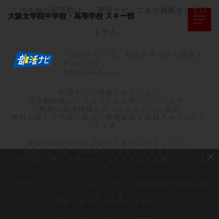
この学校の部活動は、「部活ナビ」にまだ掲載をしてい
大阪女学院中学校・高等学校
スキー部
ません。
「部活ナビ」は、部活が見つかる情報メ
ディアです。
TOPページへ>>
部活ナビに掲載されていない

部活動情報のリクエストをお受けいたします。

ご希望の部活情報が見つからなかった場合、

弊社を通じて学校・部活に情報提供を依頼させていただ
きます。

多くの方からのリクエストをいただくことで、

効果的に学校へ掲載依頼が可能となりますので、

ぜひ皆様の声をお寄せいただきますようお願いいたしま
す。

※ただし、リクエストをいただいた部活情報が掲載され
ることを

保証するものではありません。