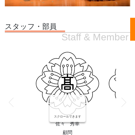
スタッフ・部員
Staff & Member
スクロールできます
佐々 秀幸
峰
顧問