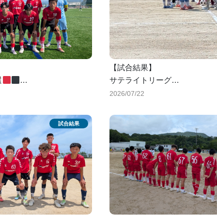
【試合結果】
選
サテライトリーグ
vs笠岡商業高校
2026/07/22
0-4
学校
0-1
total
0-5