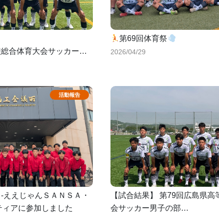
第69回体育祭
校総合体育大会サッカー男
2026/04/29
り-ええじゃんＳＡＮＳＡ・
【試合結果】 第79回広島県
ティアに参加しました
会サッカー男子の部