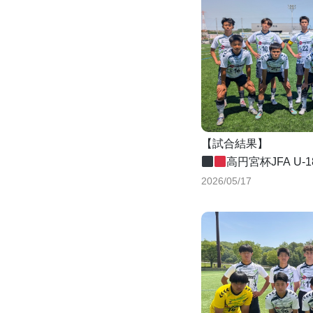
【試合結果】
高円宮杯JFA U-
リーグB
2026/05/17
第3節