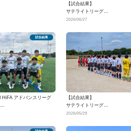
【試合結果】
サテライトリーグ
学校
vs如水館高校
2026/06/27
0-3
vs如水館高校
0-1
total
0-4
8 HiFA アドバンスリーグ
【試合結果】
サテライトリーグ
vs葦陽高校
2026/05/29
1-3
vs盈進高校