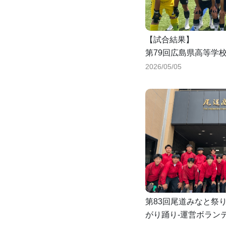
【試合結果】
第79回広島県高等学
子の部
2026/05/05
尾三地区予選！
第83回尾道みなと祭
がり踊り-運営ボラン