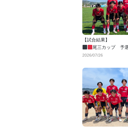
【試合結果】
尾三カップ 予
vs尾道東高校
2026/07/26
3-1
vs広島商船高等専門
5-2