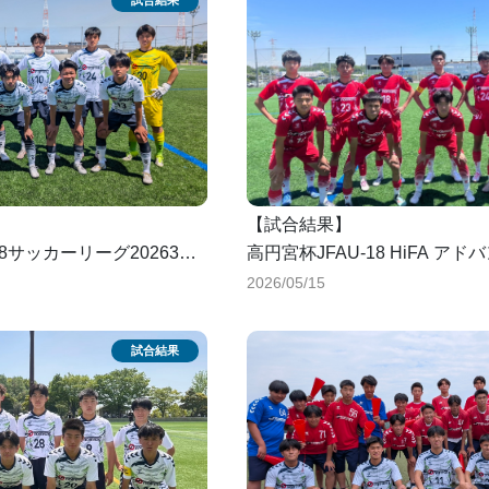
0-5
【試合結果】
18サッカーリーグ20263部
高円宮杯JFAU-18 HiFA アド
部リーグB第2節
2026/05/15
サテライトリーグs1 2026第1