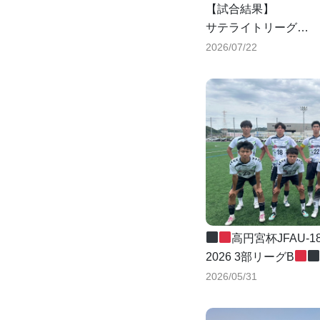
【試合結果】
サテライトリーグ
vsおかやま山陽高等
2026/07/22
0-1
1-1
total
1-2
高円宮杯JFAU-1
2026 3部リーグB
第4節
2026/05/31