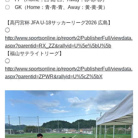
〇　GK（Home：青-青-青、Away：黄-黄-黄）
【高円宮杯 JFA U-18サッカーリーグ2026 広島】
◯ 
http://www.sportsonline.jp/reportv2/PublisherFull/viewdata.
aspx?parentid=RX_ZZ&rallyid=U%5e%5bU%5b
【福山サテライトリーグ】
◯ 
http://www.sportsonline.jp/reportv2/PublisherFull/viewdata.
aspx?parentid=ZPWR&rallyid=U%5cZ%5bX