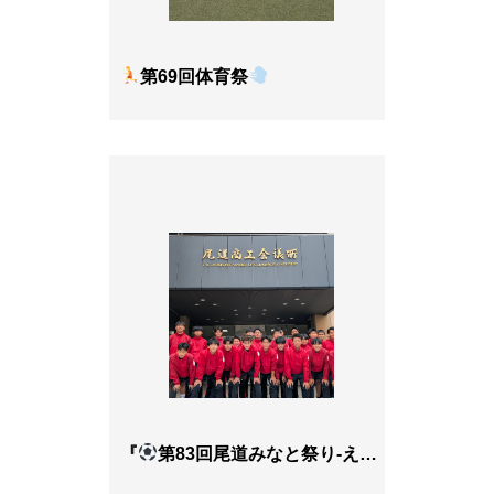
第69回体育祭
『
第83回尾道みなと祭り-ええじゃんＳＡＮＳＡ・がり踊り -運営ボランティアに参加しました