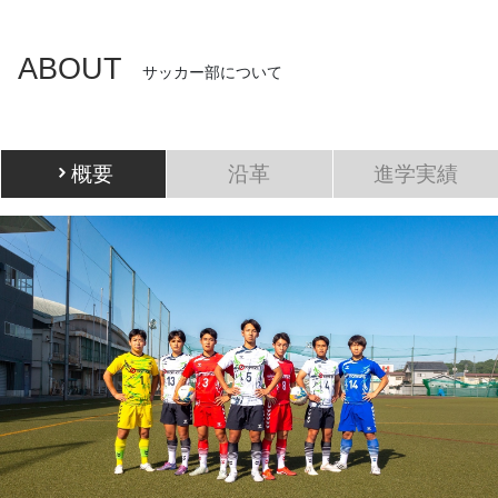
total
ABOUT
0-5
サッカー部について
概要
沿革
進学実績