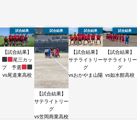
【試合結果】
【試合結果】
【試合結果】
尾三カッ
サテライトリー
サテライトリー
プ　予選
グ
グ
vs尾道東高校
vsおかやま山陽
vs如水館高校
3-1
高等学校
0-3
vs広島商船高等
0-1
vs如水館高校
【試合結果】
専門学校 
1-1
0-1
サテライトリー
5-2
グ
total
total
vs笠岡商業高校
1-2
0-4
0-4
0-1