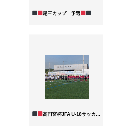
尾三カップ 予選
高円宮杯JFA U-18サッカーリーグ20263部リーグB