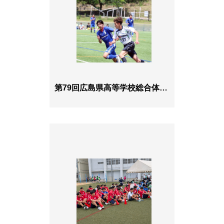
第79回広島県高等学校総合体育大会サッカー男子の部 尾三地区予選！