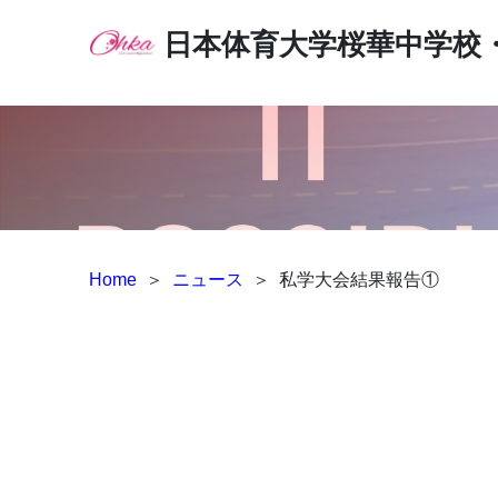
日本体育大学桜華中学校
Home
＞
ニュース
＞
私学大会結果報告①