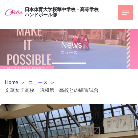
日本体育大学桜華中学校・高等学校
ハンドボール部
News
ニュース
Home
＞
ニュース
＞
文華女子高校・昭和第一高校との練習試合