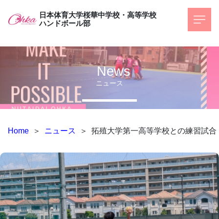
日本体育大学桜華中学校・高等学校
ハンドボール部
News
ニュース
Home
＞
ニュース
＞
拓殖大学第一高等学校との練習試合