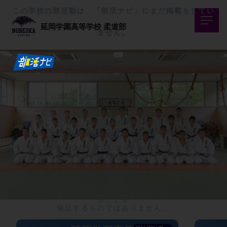
この学校の部活動は、「部活ナビ」にまだ掲載をしてい
延岡学園高等学校
柔道部
ません。
「部活ナビ」は、部活が見つかる情報メ
ディアです。
TOPページへ>>
部活ナビに掲載されていない

部活動情報のリクエストをお受けいたします。

ご希望の部活情報が見つからなかった場合、

弊社を通じて学校・部活に情報提供を依頼させていただ
きます。

多くの方からのリクエストをいただくことで、

効果的に学校へ掲載依頼が可能となりますので、

ぜひ皆様の声をお寄せいただきますようお願いいたしま
す。

※ただし、リクエストをいただいた部活情報が掲載され
ることを

保証するものではありません。