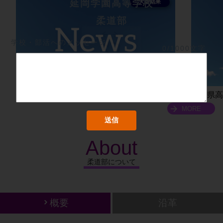
延岡学園高等学校
柔道部
学校・部活へのメッセージ
0/1000文字
宮崎県柔道選手権大会【個人戦】
宮崎県高
MORE
About
柔道部について
概要
沿革