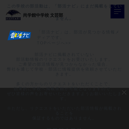
この学校の部活動は、「部活ナビ」にまだ掲載をしてい
尚学館中学校
文芸部
ません。
「部活ナビ」は、部活が見つかる情報メ
ディアです。
TOPページへ>>
部活ナビに掲載されていない

部活動情報のリクエストをお受けいたします。

ご希望の部活情報が見つからなかった場合、

弊社を通じて学校・部活に情報提供を依頼させていただ
きます。

多くの方からのリクエストをいただくことで、

効果的に学校へ掲載依頼が可能となりますので、

ぜひ皆様の声をお寄せいただきますようお願いいたしま
す。

※ただし、リクエストをいただいた部活情報が掲載され
ることを

保証するものではありません。