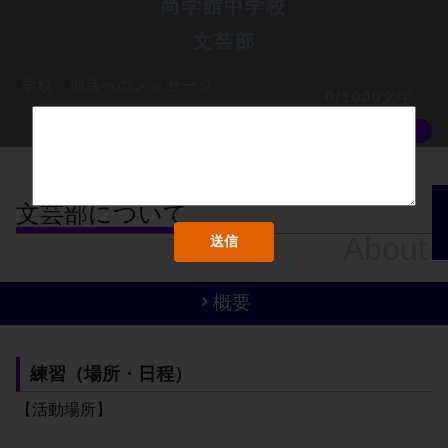
尚学館中学校
文芸部
学校・部活へのメッセージ
0/1000文字
MORE
文芸部について
About
概要
練習（場所・日程）
【活動場所】