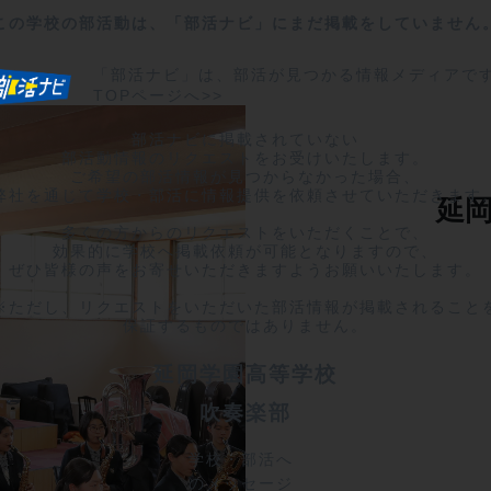
この学校の部活動は、「部活ナビ」にまだ掲載をしていません
「部活ナビ」は、部活が見つかる情報メディアで
TOPページへ>>
部活ナビに掲載されていない

部活動情報のリクエストをお受けいたします。

ご希望の部活情報が見つからなかった場合、

弊社を通じて学校・部活に情報提供を依頼させていただきます。
延岡
多くの方からのリクエストをいただくことで、

効果的に学校へ掲載依頼が可能となりますので、

ぜひ皆様の声をお寄せいただきますようお願いいたします。

※ただし、リクエストをいただいた部活情報が掲載されることを
保証するものではありません。
延岡学園高等学校
吹奏楽部
学校・部活へ
のメッセージ