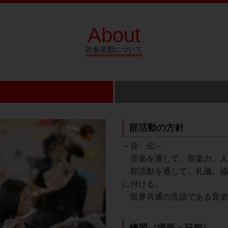
About
吹奏楽部について
部活動の方針
～音　伝～
　音楽を通して、音楽力、人
　部活動を通して、礼儀、協
に付ける。
　世界共通の言語である音楽
練習（場所・日程）