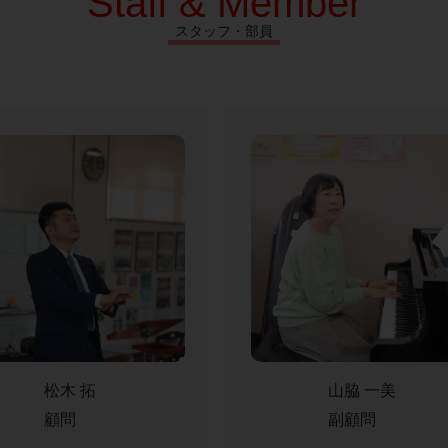
Staff & Member
スタッフ・部員
松木 拓
山脇 一美
顧問
副顧問