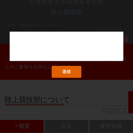
日本体育大学荏原高等学校
陸上競技部
学校・部活へのメッセージ
0/1000文字
MORE
〇/〇・〇/〇・〇/〇に部活動体験会を実施します！たくさ
んのご参加をお待ちしています！
陸上競技部について
About
概要
沿革
進学実績