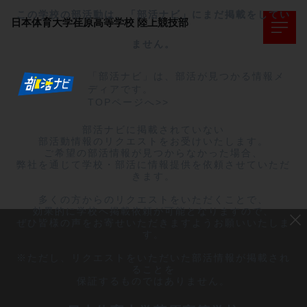
この学校の部活動は、「部活ナビ」にまだ掲載をしてい
日本体育大学荏原高等学校
陸上競技部
ません。
「部活ナビ」は、部活が見つかる情報メ
ディアです。
TOPページへ>>
部活ナビに掲載されていない

部活動情報のリクエストをお受けいたします。

ご希望の部活情報が見つからなかった場合、

弊社を通じて学校・部活に情報提供を依頼させていただ
きます。

多くの方からのリクエストをいただくことで、

効果的に学校へ掲載依頼が可能となりますので、

ぜひ皆様の声をお寄せいただきますようお願いいたしま
す。

※ただし、リクエストをいただいた部活情報が掲載され
ることを

保証するものではありません。