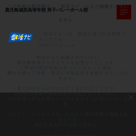
この学校の部活動は、「部活ナビ」にまだ掲載をしてい
鹿児島城西高等学校
男子バレーボール部
ません。
「部活ナビ」は、部活が見つかる情報メ
ディアです。
TOPページへ>>
部活ナビに掲載されていない

部活動情報のリクエストをお受けいたします。

ご希望の部活情報が見つからなかった場合、

弊社を通じて学校・部活に情報提供を依頼させていただ
きます。

多くの方からのリクエストをいただくことで、

効果的に学校へ掲載依頼が可能となりますので、

ぜひ皆様の声をお寄せいただきますようお願いいたしま
す。

※ただし、リクエストをいただいた部活情報が掲載され
ることを

保証するものではありません。