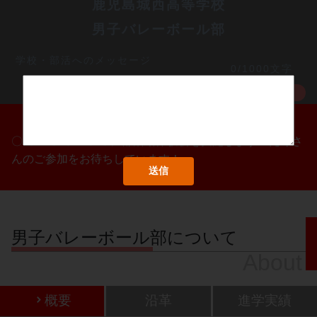
鹿児島城西高等学校
男子バレーボール部
学校・部活へのメッセージ
0/1000文字
MORE
〇/〇・〇/〇・〇/〇に部活動体験会を実施します！たくさ
んのご参加をお待ちしています！
男子バレーボール部について
About
概要
沿革
進学実績