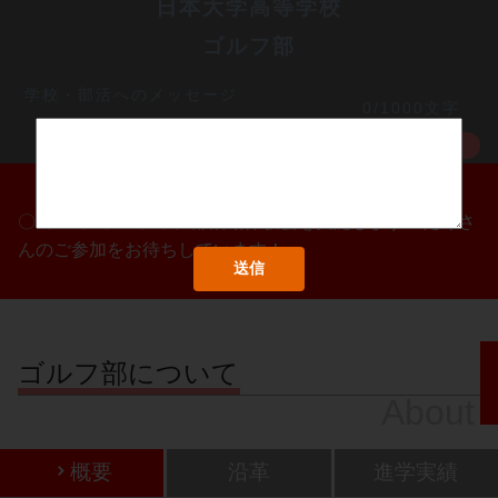
日本大学高等学校
ゴルフ部
学校・部活へのメッセージ
0/1000文字
MORE
〇/〇・〇/〇・〇/〇に部活動体験会を実施します！たくさ
んのご参加をお待ちしています！
ゴルフ部について
About
概要
沿革
進学実績