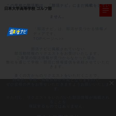
この学校の部活動は、「部活ナビ」にまだ掲載をしてい
日本大学高等学校
ゴルフ部
ません。
「部活ナビ」は、部活が見つかる情報メ
ディアです。
TOPページへ>>
部活ナビに掲載されていない

部活動情報のリクエストをお受けいたします。

ご希望の部活情報が見つからなかった場合、

弊社を通じて学校・部活に情報提供を依頼させていただ
きます。

多くの方からのリクエストをいただくことで、

効果的に学校へ掲載依頼が可能となりますので、

ぜひ皆様の声をお寄せいただきますようお願いいたしま
す。

※ただし、リクエストをいただいた部活情報が掲載され
ることを

保証するものではありません。