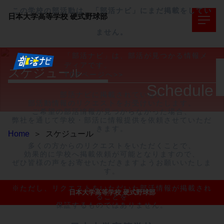
この学校の部活動は、「部活ナビ」にまだ掲載をしてい
日本大学高等学校
硬式野球部
ません。
「部活ナビ」は、部活が見つかる情報メ
ディアです。
スケジュール
TOPページへ>>
Schedule
部活ナビに掲載されていない

部活動情報のリクエストをお受けいたします。

ご希望の部活情報が見つからなかった場合、

弊社を通じて学校・部活に情報提供を依頼させていただ
きます。

Home
＞
スケジュール
多くの方からのリクエストをいただくことで、

効果的に学校へ掲載依頼が可能となりますので、

ぜひ皆様の声をお寄せいただきますようお願いいたしま
す。

※ただし、リクエストをいただいた部活情報が掲載され
日本大学高等学校 硬式野球部
ることを

保証するものではありません。