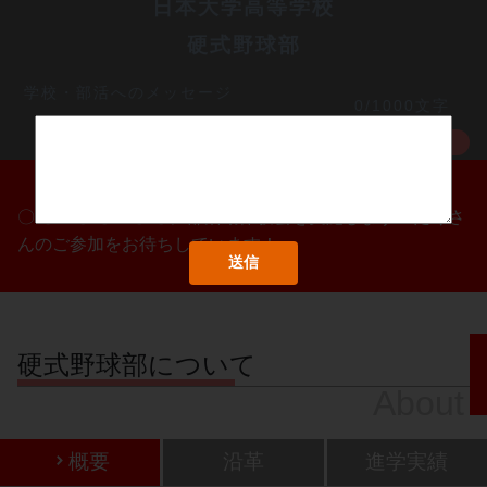
日本大学高等学校
硬式野球部
学校・部活へのメッセージ
0/1000文字
MORE
〇/〇・〇/〇・〇/〇に部活動体験会を実施します！たくさ
んのご参加をお待ちしています！
硬式野球部について
About
概要
沿革
進学実績