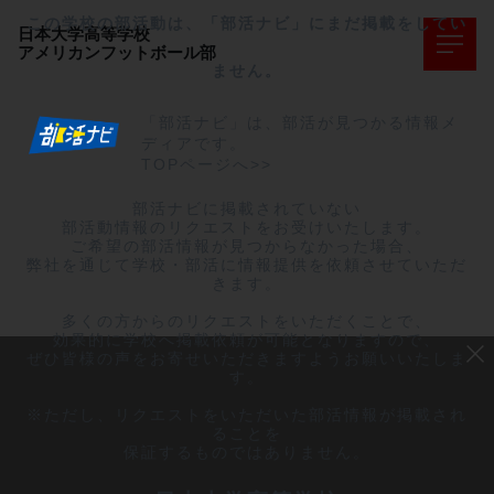
この学校の部活動は、「部活ナビ」にまだ掲載をしてい
日本大学高等学校
アメリカンフットボール部
ません。
「部活ナビ」は、部活が見つかる情報メ
ディアです。
TOPページへ>>
部活ナビに掲載されていない

部活動情報のリクエストをお受けいたします。

ご希望の部活情報が見つからなかった場合、

弊社を通じて学校・部活に情報提供を依頼させていただ
きます。

多くの方からのリクエストをいただくことで、

効果的に学校へ掲載依頼が可能となりますので、

ぜひ皆様の声をお寄せいただきますようお願いいたしま
す。

※ただし、リクエストをいただいた部活情報が掲載され
ることを

保証するものではありません。