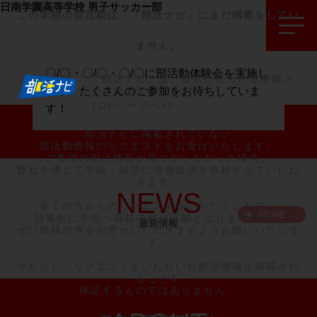
日南学園高等学校
男子サッカー部
この学校の部活動は、「部活ナビ」にまだ掲載をしてい
ません。
〇/〇・〇/〇・〇/〇に部活動体験会を実施し
「部活ナビ」は、部活が見つかる情報メ
ます！たくさんのご参加をお待ちしていま
ディアです。
TOPページへ>>
す！
部活ナビに掲載されていない

部活動情報のリクエストをお受けいたします。

ご希望の部活情報が見つからなかった場合、

弊社を通じて学校・部活に情報提供を依頼させていただ
きます。

NEWS
多くの方からのリクエストをいただくことで、

MORE
効果的に学校へ掲載依頼が可能となりますので、

最新情報
ぜひ皆様の声をお寄せいただきますようお願いいたしま
す。

※ただし、リクエストをいただいた部活情報が掲載され
ることを

保証するものではありません。