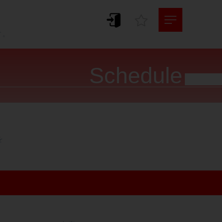
。
す。
Schedule



