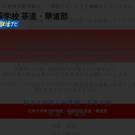
この学校の部活動は、「部活ナビ」にまだ掲載をしていません
等学校
茶道・華道部
「部活ナビ」は、部活が見つかる情報メディアで
TOPページへ>>
部活ナビに掲載されていない

部活動情報のリクエストをお受けいたします。

ご希望の部活情報が見つからなかった場合、

弊社を通じて学校・部活に情報提供を依頼させていただきます。
多くの方からのリクエストをいただくことで、

効果的に学校へ掲載依頼が可能となりますので、

ぜひ皆様の声をお寄せいただきますようお願いいたします。

※ただし、リクエストをいただいた部活情報が掲載されることを
保証するものではありません。
日本大学第三中学校・高等学校
日本大学第三中学校・高等学校 茶道・華道部
茶道・華道部
学校・部活へ
のメッセージ