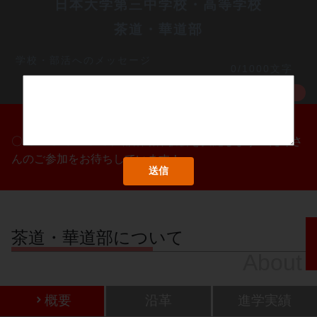
日本大学第三中学校・高等学校
茶道・華道部
学校・部活へのメッセージ
0/1000文字
MORE
〇/〇・〇/〇・〇/〇に部活動体験会を実施します！たくさ
んのご参加をお待ちしています！
茶道・華道部について
About
概要
沿革
進学実績