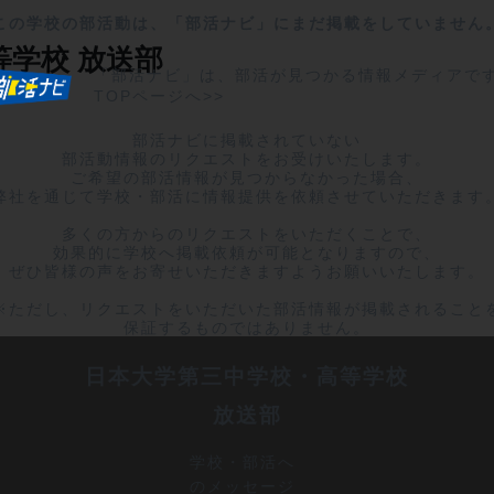
この学校の部活動は、「部活ナビ」にまだ掲載をしていません
等学校
放送部
「部活ナビ」は、部活が見つかる情報メディアで
TOPページへ>>
部活ナビに掲載されていない

部活動情報のリクエストをお受けいたします。

ご希望の部活情報が見つからなかった場合、

弊社を通じて学校・部活に情報提供を依頼させていただきます。
多くの方からのリクエストをいただくことで、

効果的に学校へ掲載依頼が可能となりますので、

ぜひ皆様の声をお寄せいただきますようお願いいたします。

※ただし、リクエストをいただいた部活情報が掲載されることを
保証するものではありません。
日本大学第三中学校・高等学校
放送部
学校・部活へ
のメッセージ