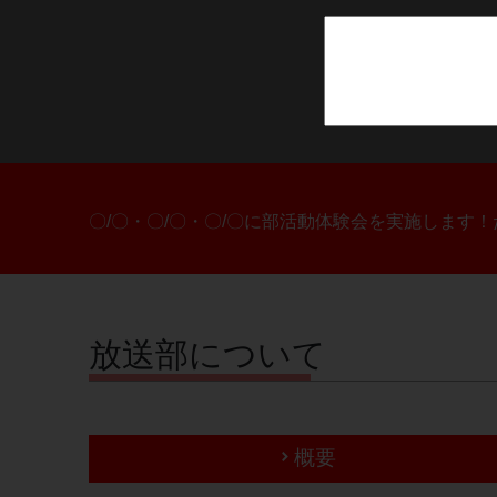
〇/〇・〇/〇・〇/〇に部活動体験会を実施します
放送部について
概要