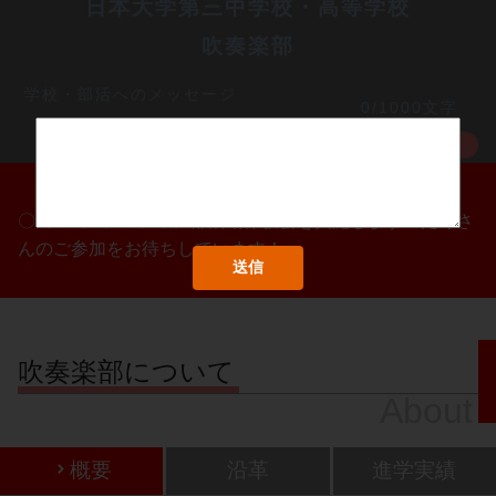
日本大学第三中学校・高等学校
吹奏楽部
学校・部活へのメッセージ
0/1000文字
MORE
〇/〇・〇/〇・〇/〇に部活動体験会を実施します！たくさ
んのご参加をお待ちしています！
吹奏楽部について
About
概要
沿革
進学実績