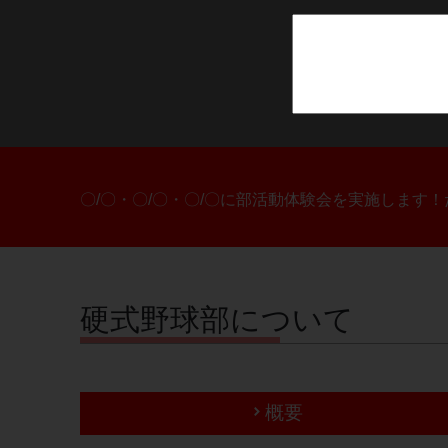
〇/〇・〇/〇・〇/〇に部活動体験会を実施します
硬式野球部について
概要