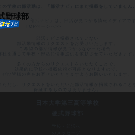
この学校の部活動は、「部活ナビ」にまだ掲載をしていません
式野球部
「部活ナビ」は、部活が見つかる情報メディアで
TOPページへ>>
部活ナビに掲載されていない

部活動情報のリクエストをお受けいたします。

ご希望の部活情報が見つからなかった場合、

弊社を通じて学校・部活に情報提供を依頼させていただきます。
多くの方からのリクエストをいただくことで、

効果的に学校へ掲載依頼が可能となりますので、

ぜひ皆様の声をお寄せいただきますようお願いいたします。

※ただし、リクエストをいただいた部活情報が掲載されることを
保証するものではありません。
日本大学第三高等学校
硬式野球部
学校・部活へ
のメッセージ