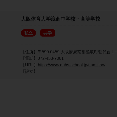
大阪体育大学浪商中学校・高等学校
私立
共学
【住所】〒590-0459 大阪府泉南郡熊取町朝代台１
【電話】072-453-7001
【URL】
https://www.ouhs-school.jp/namisho/
【設立】