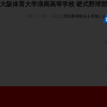
大阪体育大学浪商高等学校
硬式野球
〇/〇・〇/〇・〇/〇に部活動体験会を実施し