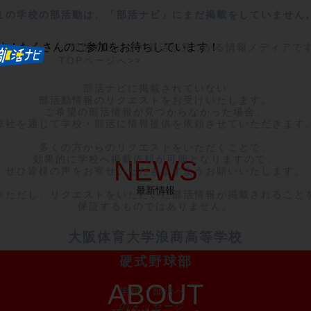
部
この学校の部活動は、「部活ナビ」にまだ掲載をしていません
ます！たくさんのご参加をお待ちしています！
「部活ナビ」は、部活が見つかる情報メディアで
TOPページへ>>
部活ナビに掲載されていない

部活動情報のリクエストをお受けいたします。

ご希望の部活情報が見つからなかった場合、

弊社を通じて学校・部活に情報提供を依頼させていただきます。
多くの方からのリクエストをいただくことで、

効果的に学校へ掲載依頼が可能となりますので、

NEWS
ぜひ皆様の声をお寄せいただきますようお願いいたします。

最新情報
※ただし、リクエストをいただいた部活情報が掲載されることを
保証するものではありません。
大阪体育大学浪商高等学校
硬式野球部
ABOUT
学校・部活へ
のメッセージ