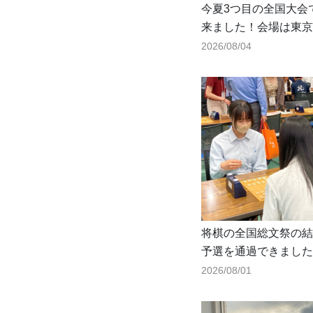
今夏3つ目の全国大会
来ました！会場は東京
2026/08/04
将棋の全国総文祭の結
予選を通過できました
入賞をかけた決勝トー
2026/08/01
となりましたが、全国