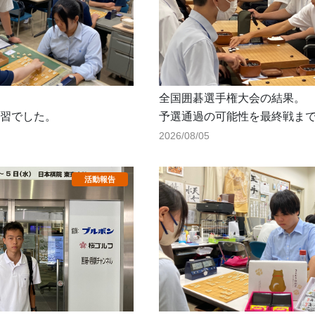
全国囲碁選手権大会の結果。
習でした。
予選通過の可能性を最終戦ま
したが、惜しくも敗退となり
2026/08/05
健闘しました！