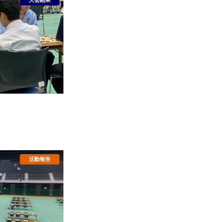
3敗の成績でした。
！
戦も3勝3敗でし