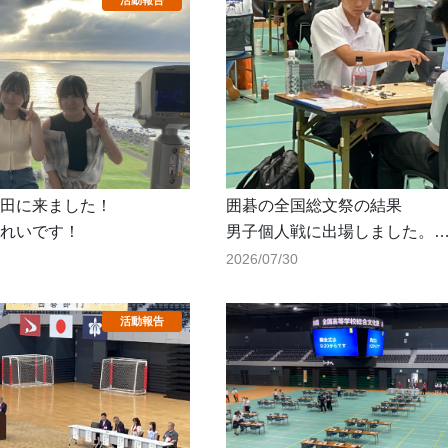
田に来ました！
囲碁の全国総文祭の結果
れいです！
男子個人戦に出場しました。
全員が6対局行う方式で、3勝
2026/07/30
強豪相手によく健闘しました
茨城県選手団は女子個人、団体
た。