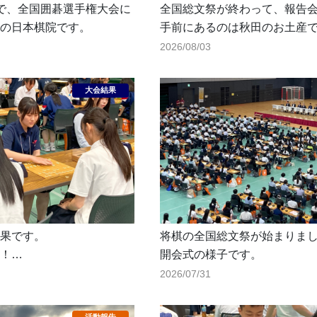
で、全国囲碁選手権大会に
全国総文祭が終わって、報告
の日本棋院です。
手前にあるのは秋田のお土産
2026/08/03
果です。
将棋の全国総文祭が始まりま
！
開会式の様子です。
ナメントで惜しくも敗退
2026/07/31
9位タイと頑張りました！