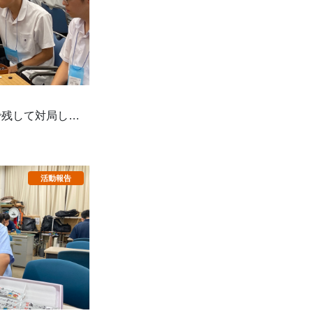
で残して対局しま
ました。