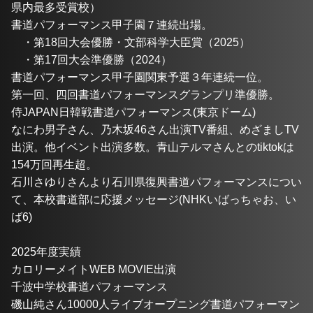
県内最多受賞校）
書道パフォーマンス甲子園７連続出場。
　・第18回大会優勝・文部科学大臣賞（2025）
　・第17回大会準優勝（2024）
書道パフォーマンス甲子園関東予選３年連続一位。
第一回、四回書道パフォーマンスグランプリ準優勝。
侍JAPAN日韓戦書道パフォーマンス(東京ドーム)
なにわ男子さん、乃木坂46さん出演TV番組、めざましTV
出演。他イベント出演多数。青山テルマさんとのtiktokは
154万回再生超。
石川さゆりさんより石川県復興書道パフォーマンスについ
て、本校書道部に応援メッセージ(NHKいばっちゃお、い
ば6)
2025年度実績
カロリーメイトWEB MOVIE出演
千波中学校書道パフォーマンス
磯山純さん10000人ライブオープニング書道パフォーマン