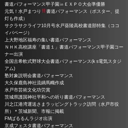
書道パフォーマンス甲子園㏌ＥＸＰＯ大会準優勝
元気！水戸まつり
書道パフォーマンス（ポスター、提
灯も作成）
サクラサクライフ10月号水戸葵陵高校書道部特集（ココ
イバページ）
上大野地区福寿の集い書道パフォーマンス
ＮＨＫ高校講座「書道１」書道パフォーマンス甲子園コー
ナー出演
全国古希軟式野球大会書道パフォーマンス(k s電気スタジ
アム)
塾対象説明会書道パフォーマンス
大久保鹿島神社流鏑馬幟作成
水戸市芸術文化功労賞
茨城県護国神社平和への祈り書道パフォーマンス
川之江港湾運送さまラッピングトラック訪問（水戸市役
所）＊茨城新聞、市報に掲載
FMぱるるんラジオ出演
京成フェスタ書道パフォーマンス