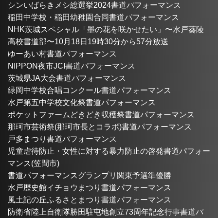
シンいばらきメシ総選挙2024書道パフォーマンス
稲田中学校・稲田幼稚園合同書道パフォーマンス
NHK茨城スペシャル「墨の花を咲かせたい」〜水戸葵陵
高校書道部〜10月18日19時30分から57分放送
ゆーあい村書道パフォーマンス
NIPPON夜市JCI書道パフォーマンス
茨城県JA大会書道パフォーマンス
緑岡中学校合唱コンクール書道パフォーマンス
水戸第五中学校文化祭書道パフォーマンス
ポケットファームどきどき収穫祭書道パフォーマンス
那珂市芸術祭(那珂市長とコラボ)書道パフォーマンス
戸多まつり書道パフォーマンス
児童虐待防止・女性に対する暴力防止の啓発書道パフォー
マンス(笠間市)
書道パフォーマンスグランプリ関東予選準優勝
水戸歴史館イチョウまつり書道パフォーマンス
風土記の丘ふるさとまつり書道パフォーマンス
防衛省陸上自衛隊勝田駐屯地創立73周年記念行事書道パ