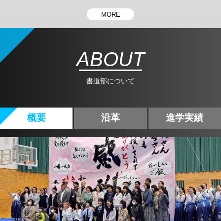
MORE
ABOUT
書道部について
概要
沿革
進学実績