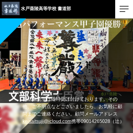
水戸葵陵高等学校
書道部
部活動見学は随時受け付けております。その
他、ご不明点などございましたら、お気軽に顧
問までご連絡ください。顧問メールアドレス
keisaitsuji@icloud.com
携帯09014265028（辻）