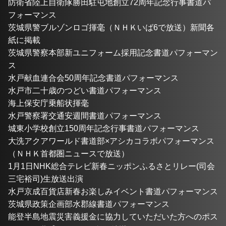
防衛省陸上自衛隊勝田駐屯地創立72周年記念行事書道パ
フォーマンス
茨城県警ブルゾンロゴ揮毫（ＮＨＫいば6で放送）新聞各
紙に掲載
茨城県警察本部新ユニフォーム採用記念書道パフォーマン
ス
水戸献血連合会50周年記念書道パフォーマンス
水戸市二十歳のつどい書道パフォーマンス
海上保安庁乗船状揮毫
水戸警察署交通安週間書道パフォーマンス
城東小学校創立150周年記念行事書道パフォーマンス
大洗アクアワールド書道部×アシカコラボパフォーマンス
（ＮＨＫ首都圏ニュースで放送）
1月1日NHK総合テレビ新春ニッポンふるさとリレー(司会
三宅裕司)生放送出演
水戸京成百貨店新春お楽しみイベント書道パフォーマンス
茨城県政策企画部水郡線書道パフォーマンス
能登半島地震災害義援金に協力していただいた方へのポス