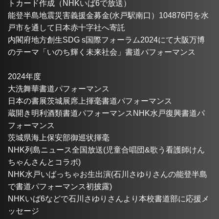
トカード作成（NHKいば6で放送）
能登半島地震災害義援金募金(水戸駅南口）104876円を水
戸市を通して日本赤十字社へ寄託
内閣府地方創生SDG s国際フォーラム2024にて大阪万博
のテーマ「いのち輝く未来社会」書道パフォーマンス
2024年度
大洗舞華書道パフォーマンス
日本の書展茨城展席上揮毫書道パフォーマンス
蔵開き明利酒類書道パフォーマンスNHK水戸復興書道パ
フォーマンス
茨城県海上保安部御巡状揮毫
NHK列島ニュース全国放送(児童合唱団&歌う看護師けん
ちゃんさんとコラボ)
NHK水戸いばっちゃお生出演(石川さゆりさんの能登半島
で書道パフォーマンス初披露)
NHKいば6などで石川さゆりさんより本校書道部に応援メ
ッセージ