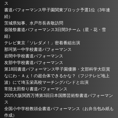
ス
書道パフォーマンス甲子園関東ブロック予選1位（3年連
続）
茨城県知事、水戸市長表敬訪問
葵陵祭書道パフォーマンス3日間3チーム（星・花・雪
組）
テレビ東京「ソレダメ！」密着番組出演
那珂第一中学校書道パフォーマンス
岩間中学校書道パフォーマンス
友部中学校書道パフォーマンス
第18回書道パフォーマンス甲子園優勝・文部科学大臣賞
なにわ・Ａぇ！の超合体できるかな？（フジテレビ地上
波）にて埼玉栄高校マーチングバンドと出演
常陸太田祭り書道パフォーマンス
2025大阪関西万博第3回日本国際芸術祭書道パフォーマン
ス
全国小中学校教頭会書道パフォーマンス（お弁当包み紙も
作成）