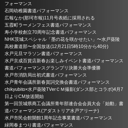
フォーマンス
石岡幼稚園書道パフォーマンス
広報なか(那珂市報)11月号表紙に採用される
五霞町ラーメンフェス書道パフォーマンス
寿小学校創立70周年記念書道パフォーマンス
NHK茨城スペシャル「墨の花を咲かせたい」〜水戸葵陵
高校書道部〜全国放送(12月21日5時10分から40分)
水戸元旦マラソン書道パフォーマンス
水戸京成百貨店新春お楽しみイベント書道パフォーマンス
書道パフォーマンスグランプリ決勝大会準優勝
水戸市消防局出初式書道パフォーマンス
水戸青年会議所新春賀詞交換会書道パフォーマンス
chikyubito×水戸葵陵TVerＣＭ撮影(ダンス部とコラボ)4月7
日よりCM放送開始
第一回茨城県商工会議所青年部連合会会員大会「始動」書
道パフォーマンス(アダストリア水戸アリーナ)
水戸市民会館開館1周年記念事業書道パフォーマンス
緑岡春まつり書道パフォーマンス