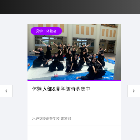
見学・体験会
TOPICS
トピックス
体験入部&見学随時募集中
水戸葵陵高等学校 書道部