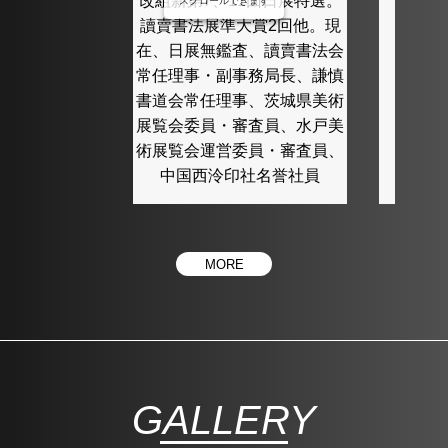
改組新第7、11回日展特選。
スクロールできます
讀賣書法展準大賞2回他。現
在、日展無鑑査、讀賣書法会
常任理事・副事務局長、謙慎
書道会常任理事、茨城県美術
展覧会委員・審査員、水戸美
術展覧会運営委員・審査員、
中国西泠印社名誉社員
MORE
GALLERY