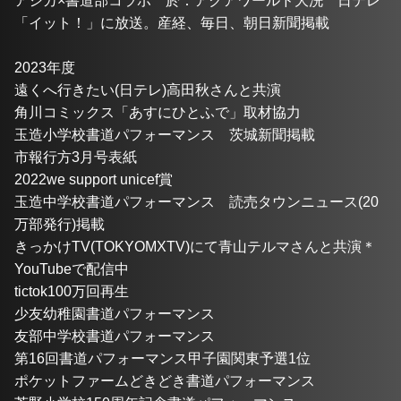
アシカ×書道部コラボ　於：アクアワールド大洗　日テレ
「イット！」に放送。産経、毎日、朝日新聞掲載　
2023年度
遠くへ行きたい(日テレ)高田秋さんと共演
角川コミックス「あすにひとふで」取材協力
玉造小学校書道パフォーマンス　茨城新聞掲載　　　
市報行方3月号表紙
2022we support unicef賞
玉造中学校書道パフォーマンス　読売タウンニュース(20
万部発行)掲載　
きっかけTV(TOKYOMXTV)にて青山テルマさんと共演＊
YouTubeで配信中
tictok100万回再生
少友幼稚園書道パフォーマンス
友部中学校書道パフォーマンス
第16回書道パフォーマンス甲子園関東予選1位
ポケットファームどきどき書道パフォーマンス