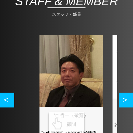
STAFF & MEMBER
スタッフ・部員
辻 哲一（敬齋）
顧問
讀賣書法
慎