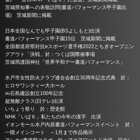
茨城県知事への表敬訪問(書道パフォーマンス甲子園出
場)　茨城新聞に掲載
日本全国なんでも甲子園(BSよしもと)出演
書道パフォーマンス甲子園15位　茨城新聞に掲載
全国都道府県対抗eスポーツ選手権2022とちぎオープニン
グアウト「決戦」於：つくば国際催事場
茨城県護国神社「世界平和デー書道パフォーマンス」
水戸市女性防火クラブ連合会創立30周年記念式典　於：
ヒロサワシティー大ホール
㈱石島建設創立100年記念
超無敵クラス(日テレ)出演
いちょう祭り　於：歴史館
NHK「いば６」私たちの今年の漢字　出演
イオンモール水戸内原書道パフォーマンスイベント　於：
一階メインコート　～1月まで作品掲示