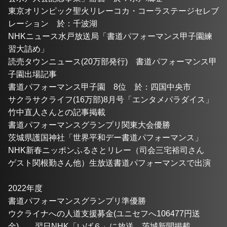
東京オリンピック聖火リレーコカ・コーラステージセレブ
レーション　於：千波湖
NHKニュース水戸放送局「書道パフォーマンス甲子園練
習大詰め」
読売タウンニュース(20万部発行)　書道パフォーマンス甲
子園出場記事
書道パフォーマンス甲子園　8位　於：四国中央市
サクラサクライフ(16万部)8月号「エンタメパラダイス」
竹中直人さんとの記事掲載
書道パフォーマンスグランプリ関東大会優勝
茨城県護国神社「世界平和デー書道パフォーマンス」
NHK新春ニッポンふるさとリレー（司会三宅裕司さん　
ゲスト関根勤さん他）生放送書道パフォーマンスで出演
2022年度
書道パフォーマンスグランプリ準優勝
ウクライナへの人道支援募金(ユニセフへ106477円送
金)　　翌日NHK「いば６」に放送。茨城新聞掲載