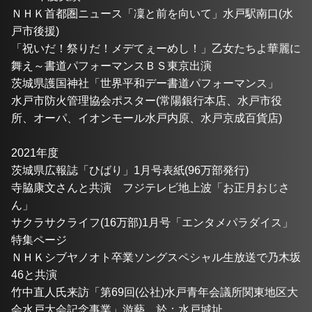
ＮＨＫ首都圏ニュース「凜と前を向いて」水戸駅南口(水
戸市後援)
「祝いだ！祭りだ！メデてぇーめし！」乙女たちよ華麗に
舞え～書道パフォーマンスＢＳ東京出演
茨城県護国神社「世界平和デー書道パフォーマンス」
水戸市防火管理協会ポスター(常陽銀行本店、水戸市役
所、オーパ、イオンモール水戸内原、水戸京成百貨店)
2021年度
茨城県広報誌「ひばり」1月号表紙(96万部発行)
寺脇康文さんと共演　フジテレビ地上波「お正月おじさ
ん」
サクラサクライフ(16万部)1月号「エンタメパラダイス」
特集ページ
ＮＨＫシブヤノオト卒業ソングスペシャル生放送で乃木坂
46と共演
竹中直人氏来訪「第69回(公社)水戸青年会議所関東地区大
会水戸大会記念事業」游藝　於：水戸城址