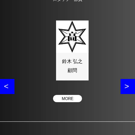
鈴木 弘之
顧問
MORE