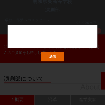
明和県央高等学校
演劇部
学校・部活へのメッセージ
0/1000文字
MORE
〇/〇・〇/〇・〇/〇に部活動体験会を実施します！たくさ
んのご参加をお待ちしています！
演劇部について
About
概要
沿革
進学実績