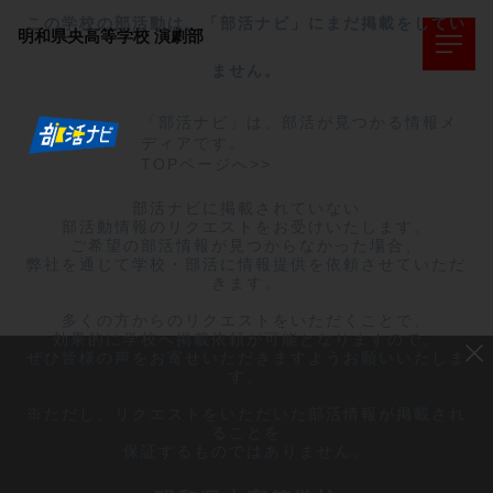
この学校の部活動は、「部活ナビ」にまだ掲載をしてい
明和県央高等学校
演劇部
ません。
「部活ナビ」は、部活が見つかる情報メ
ディアです。
TOPページへ>>
部活ナビに掲載されていない

部活動情報のリクエストをお受けいたします。

ご希望の部活情報が見つからなかった場合、

弊社を通じて学校・部活に情報提供を依頼させていただ
きます。

多くの方からのリクエストをいただくことで、

効果的に学校へ掲載依頼が可能となりますので、

ぜひ皆様の声をお寄せいただきますようお願いいたしま
す。

※ただし、リクエストをいただいた部活情報が掲載され
ることを

保証するものではありません。