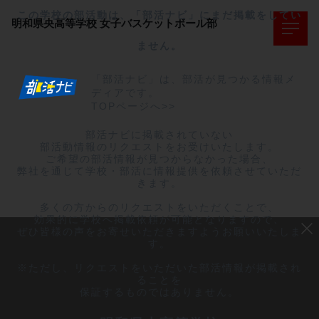
この学校の部活動は、「部活ナビ」にまだ掲載をしてい
明和県央高等学校
女子バスケットボール部
ません。
「部活ナビ」は、部活が見つかる情報メ
ディアです。
TOPページへ>>
部活ナビに掲載されていない

部活動情報のリクエストをお受けいたします。

ご希望の部活情報が見つからなかった場合、

弊社を通じて学校・部活に情報提供を依頼させていただ
きます。

多くの方からのリクエストをいただくことで、

効果的に学校へ掲載依頼が可能となりますので、

ぜひ皆様の声をお寄せいただきますようお願いいたしま
す。

※ただし、リクエストをいただいた部活情報が掲載され
ることを

保証するものではありません。