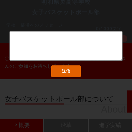
明和県央高等学校
女子バスケットボール部
学校・部活へのメッセージ
0/1000文字
MORE
〇/〇・〇/〇・〇/〇に部活動体験会を実施します！たくさ
んのご参加をお待ちしています！
女子バスケットボール部について
About
概要
沿革
進学実績