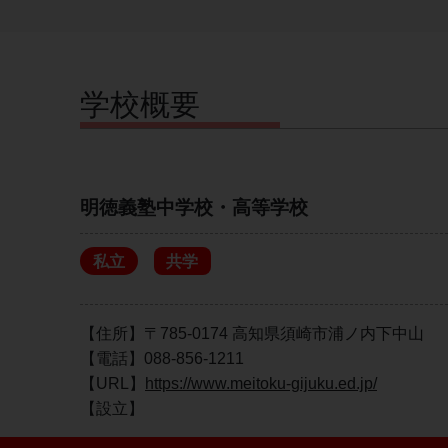
学校概要
明徳義塾中学校・高等学校
私立
共学
【住所】〒785-0174 高知県須崎市浦ノ内下中山
【電話】088-856-1211
【URL】
https://www.meitoku-gijuku.ed.jp/
【設立】