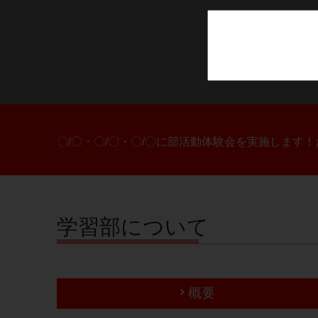
〇/〇・〇/〇・〇/〇に部活動体験会を実施します
学習部について
概要