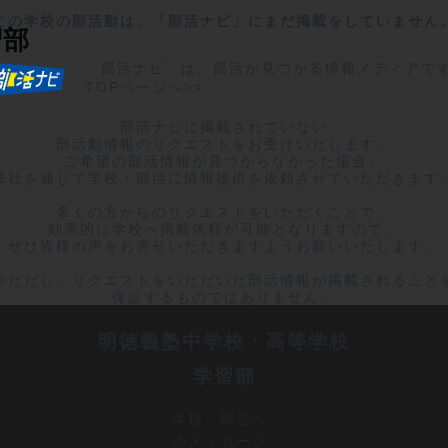
この学校の部活動は、「部活ナビ」にまだ掲載をしていません
習部
「部活ナビ」は、部活が見つかる情報メディアで
TOPページへ>>
部活ナビに掲載されていない

部活動情報のリクエストをお受けいたします。

ご希望の部活情報が見つからなかった場合、

弊社を通じて学校・部活に情報提供を依頼させていただきます。
多くの方からのリクエストをいただくことで、

効果的に学校へ掲載依頼が可能となりますので、

ぜひ皆様の声をお寄せいただきますようお願いいたします。

※ただし、リクエストをいただいた部活情報が掲載されることを
保証するものではありません。
明徳義塾中学校・高等学校
学習部
学校・部活へ
のメッセージ